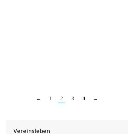
06. Mai 2017 Ausflug nach Plasselb
Bernstein, mit oder ohne Regen?
Mehr Lesen
←
1
2
3
4
→
Vereinsleben