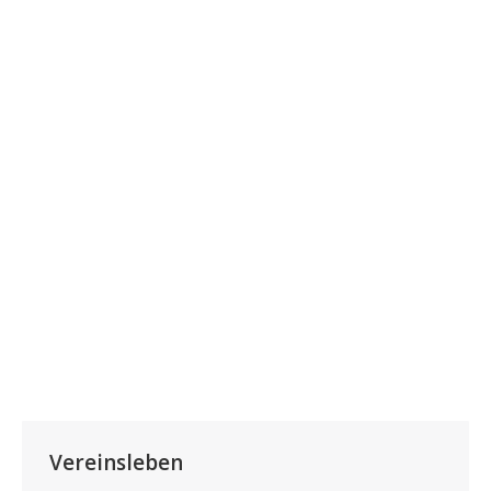
09. April 2016 Steinbruch Cornaux
Die erste Exkursion 2016 führte uns
nach Cornaux, Welschland.
Mehr Lesen
Vereinsleben