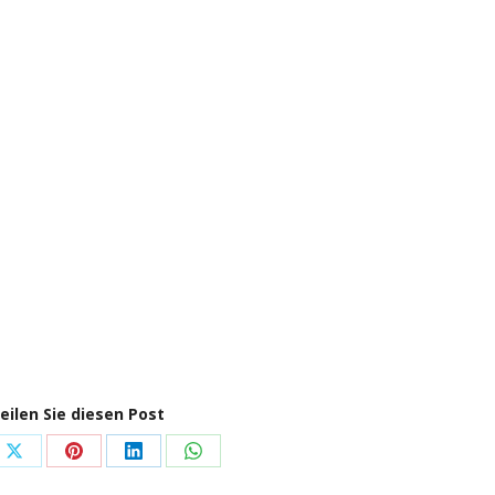
eilen Sie diesen Post
e
Share
Share
Share
Share