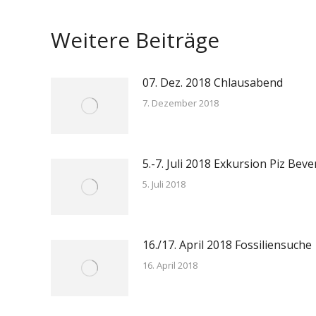
on
Face
Weitere Beiträge
07. Dez. 2018 Chlausabend
7. Dezember 2018
5.-7. Juli 2018 Exkursion Piz Beve
5. Juli 2018
16./17. April 2018 Fossiliensuche
16. April 2018