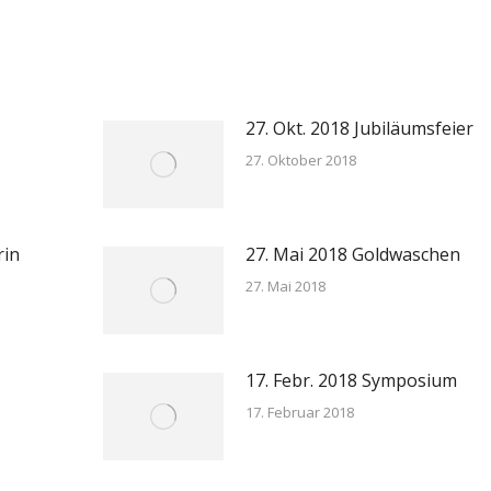
on
on
on
on
book
X
Pinterest
LinkedIn
WhatsApp
27. Okt. 2018 Jubiläumsfeier
27. Oktober 2018
rin
27. Mai 2018 Goldwaschen
27. Mai 2018
17. Febr. 2018 Symposium
17. Februar 2018