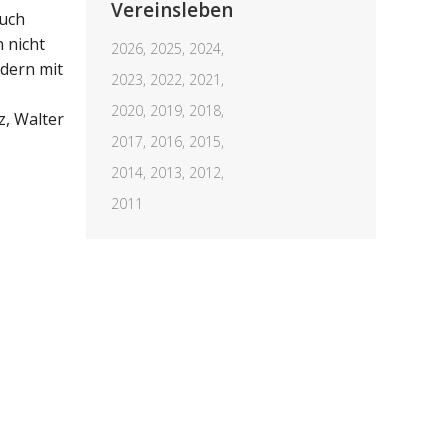
Vereinsleben
auch
 nicht
2026,
2025,
2024,
ndern mit
2023,
2022,
2021,
2020,
2019,
2018,
, Walter
2017,
2016,
2015,
2014,
2013,
2012,
2011