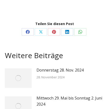
Teilen Sie diesen Post
Share
Share
Share
Share
Share
on
on
on
on
on
Facebook
X
Pinterest
LinkedIn
WhatsApp
Weitere Beiträge
Donnerstag 28. Nov. 2024
28. November 2024
Mittwoch 29. Mai bis Sonntag 2. Juni
2024