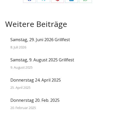
Share
Share
Share
Share
Share
on
on
on
on
on
Facebook
X
Pinterest
LinkedIn
WhatsApp
Weitere Beiträge
Samstag, 29. Juni 2026 Grillfest
8. Juli 2026
Samstag, 9. August 2025 Grillfest
9. August 2025
Donnerstag 24. April 2025
25. April 2025
Donnerstag 20. Feb. 2025
20. Februar 2025