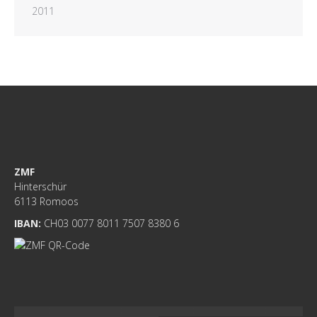
2011
ZMF
Hinterschür
6113 Romoos
IBAN:
CH03 0077 8011 7507 8380 6