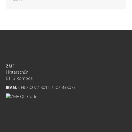
ZMF
Hinterschür
6113 Romoos
IBAN:
CH03 0077 8011 7507 8380 6