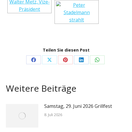
Teilen Sie diesen Post
Share
Share
Share
Share
Share
on
on
on
on
on
Facebook
X
Pinterest
LinkedIn
WhatsApp
Weitere Beiträge
Samstag, 29. Juni 2026 Grillfest
8. Juli 2026