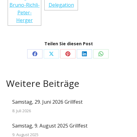
Teilen Sie diesen Post
Share
Share
Share
Share
Share
on
on
on
on
on
Facebook
X
Pinterest
LinkedIn
WhatsApp
Weitere Beiträge
Samstag, 29. Juni 2026 Grillfest
8. Juli 2026
Samstag, 9. August 2025 Grillfest
9. August 2025