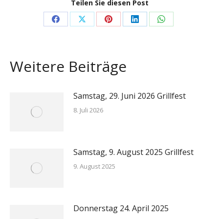
Teilen Sie diesen Post
Share
Share
Share
Share
Share
on
on
on
on
on
Facebook
X
Pinterest
LinkedIn
WhatsApp
Weitere Beiträge
Samstag, 29. Juni 2026 Grillfest
8. Juli 2026
Samstag, 9. August 2025 Grillfest
9. August 2025
Donnerstag 24. April 2025