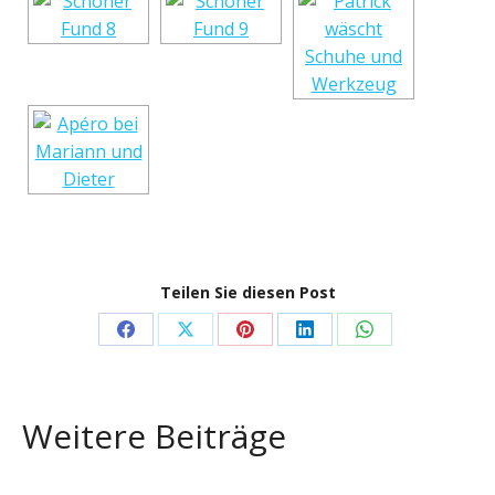
Teilen Sie diesen Post
Share
Share
Share
Share
Share
on
on
on
on
on
Facebook
X
Pinterest
LinkedIn
WhatsApp
Weitere Beiträge