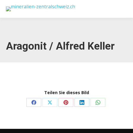
Aragonit / Alfred Keller
Teilen Sie dieses Bild
Share
Share
Share
Share
Share
on
on
on
on
on
Facebook
X
Pinterest
LinkedIn
WhatsApp