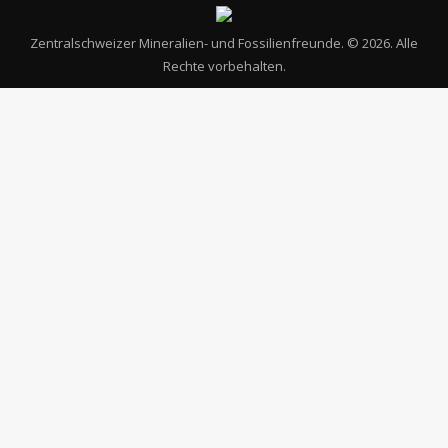
Zentralschweizer Mineralien- und Fossilienfreunde
. ©
2026. Alle
Rechte vorbehalten.